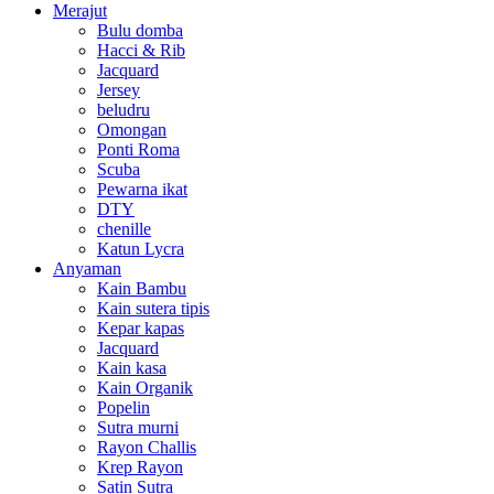
Merajut
Bulu domba
Hacci & Rib
Jacquard
Jersey
beludru
Omongan
Ponti Roma
Scuba
Pewarna ikat
DTY
chenille
Katun Lycra
Anyaman
Kain Bambu
Kain sutera tipis
Kepar kapas
Jacquard
Kain kasa
Kain Organik
Popelin
Sutra murni
Rayon Challis
Krep Rayon
Satin Sutra