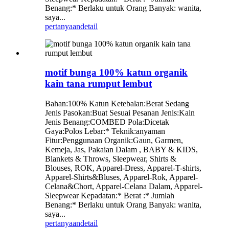
Benang:* Berlaku untuk Orang Banyak: wanita,
saya...
pertanyaan
detail
motif bunga 100% katun organik
kain tana rumput lembut
Bahan:100% Katun Ketebalan:Berat Sedang
Jenis Pasokan:Buat Sesuai Pesanan Jenis:Kain
Jenis Benang:COMBED Pola:Dicetak
Gaya:Polos Lebar:* Teknik:anyaman
Fitur:Penggunaan Organik:Gaun, Garmen,
Kemeja, Jas, Pakaian Dalam , BABY & KIDS,
Blankets & Throws, Sleepwear, Shirts &
Blouses, ROK, Apparel-Dress, Apparel-T-shirts,
Apparel-Shirts&Bluses, Apparel-Rok, Apparel-
Celana&Chort, Apparel-Celana Dalam, Apparel-
Sleepwear Kepadatan:* Berat :* Jumlah
Benang:* Berlaku untuk Orang Banyak: wanita,
saya...
pertanyaan
detail