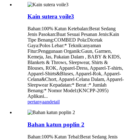
Kain sutera voile3
Bahan:100% Katun Ketebalan:Berat Sedang
Jenis Pasokan:Buat Sesuai Pesanan Jenis:Kain
Tipe Benang:COMBED Pola:Dicetak
Gaya:Polos Lebar:* Teknik:anyaman
Fitur:Penggunaan Organik:Gaun, Garmen,
Kemeja, Jas, Pakaian Dalam , BABY & KIDS,
Blankets & Throws, Sleepwear, Shirts &
Blouses, ROK, Apparel-Dress, Apparel-T-shirts,
Apparel-Shirts&Bluses, Apparel-Rok, Apparel-
Celana&Chort, Apparel-Celana Dalam, Apparel-
Sleepwear Kepadatan:* Berat :* Jumlah
Benang:* Nomor Model:(KNCPP-2095)
Aplikasi...
pertanyaan
detail
Bahan katun poplin 2
Bahan:100% Katun Tebal:Berat Sedang Jenis