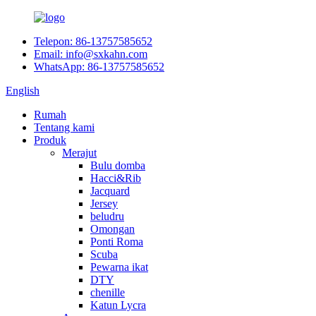
Telepon: 86-13757585652
Email: info@sxkahn.com
WhatsApp: 86-13757585652
English
Rumah
Tentang kami
Produk
Merajut
Bulu domba
Hacci&Rib
Jacquard
Jersey
beludru
Omongan
Ponti Roma
Scuba
Pewarna ikat
DTY
chenille
Katun Lycra