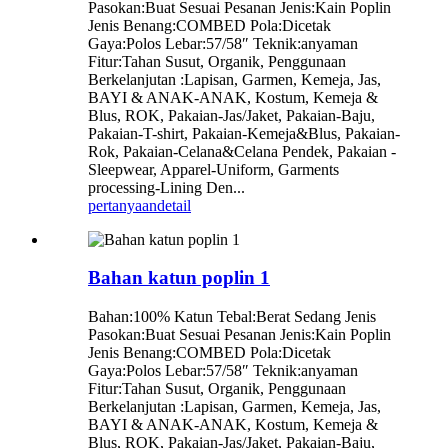
Pasokan:Buat Sesuai Pesanan Jenis:Kain Poplin
Jenis Benang:COMBED Pola:Dicetak
Gaya:Polos Lebar:57/58″ Teknik:anyaman
Fitur:Tahan Susut, Organik, Penggunaan
Berkelanjutan :Lapisan, Garmen, Kemeja, Jas,
BAYI & ANAK-ANAK, Kostum, Kemeja &
Blus, ROK, Pakaian-Jas/Jaket, Pakaian-Baju,
Pakaian-T-shirt, Pakaian-Kemeja&Blus, Pakaian-
Rok, Pakaian-Celana&Celana Pendek, Pakaian -
Sleepwear, Apparel-Uniform, Garments
processing-Lining Den...
pertanyaan
detail
Bahan katun poplin 1
Bahan:100% Katun Tebal:Berat Sedang Jenis
Pasokan:Buat Sesuai Pesanan Jenis:Kain Poplin
Jenis Benang:COMBED Pola:Dicetak
Gaya:Polos Lebar:57/58″ Teknik:anyaman
Fitur:Tahan Susut, Organik, Penggunaan
Berkelanjutan :Lapisan, Garmen, Kemeja, Jas,
BAYI & ANAK-ANAK, Kostum, Kemeja &
Blus, ROK, Pakaian-Jas/Jaket, Pakaian-Baju,