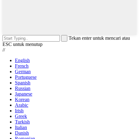
Tekan enter untuk mencari atau
ESC untuk menutup
//
English
French
German
Portuguese
Spanish
Russian
Japanese
Korean
Arabic
Irish
Greek
Turkish
Italian
Danish
Romanian