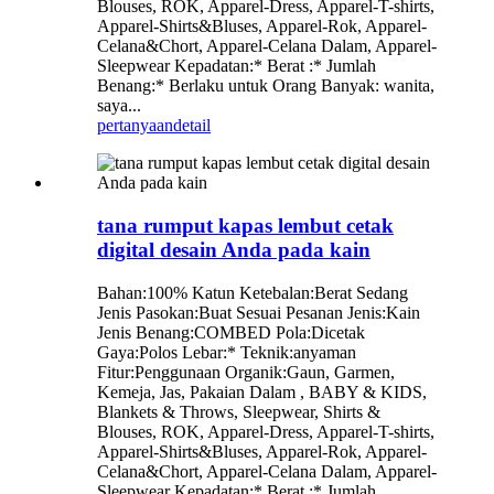
Blouses, ROK, Apparel-Dress, Apparel-T-shirts,
Apparel-Shirts&Bluses, Apparel-Rok, Apparel-
Celana&Chort, Apparel-Celana Dalam, Apparel-
Sleepwear Kepadatan:* Berat :* Jumlah
Benang:* Berlaku untuk Orang Banyak: wanita,
saya...
pertanyaan
detail
tana rumput kapas lembut cetak
digital desain Anda pada kain
Bahan:100% Katun Ketebalan:Berat Sedang
Jenis Pasokan:Buat Sesuai Pesanan Jenis:Kain
Jenis Benang:COMBED Pola:Dicetak
Gaya:Polos Lebar:* Teknik:anyaman
Fitur:Penggunaan Organik:Gaun, Garmen,
Kemeja, Jas, Pakaian Dalam , BABY & KIDS,
Blankets & Throws, Sleepwear, Shirts &
Blouses, ROK, Apparel-Dress, Apparel-T-shirts,
Apparel-Shirts&Bluses, Apparel-Rok, Apparel-
Celana&Chort, Apparel-Celana Dalam, Apparel-
Sleepwear Kepadatan:* Berat :* Jumlah